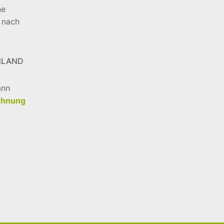
ne
 nach
HLAND
ann
ohnung