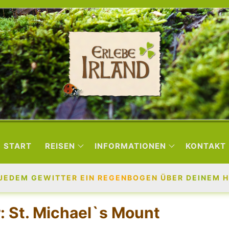
START
REISEN
INFORMATIONEN
KONTAKT
JEDEM GEWITTER EIN REGENBOGEN ÜBER DEINEM H
r:
St. Michael`s Mount