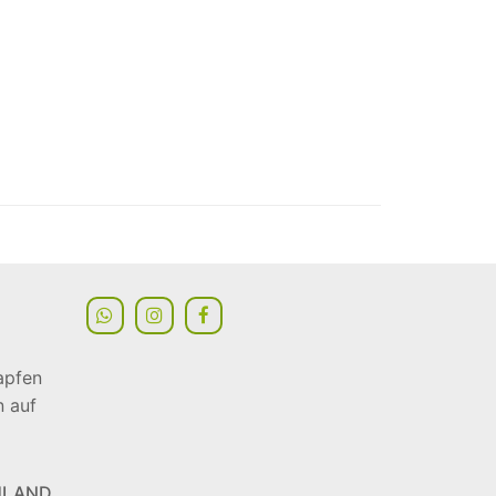
apfen
n auf
HLAND