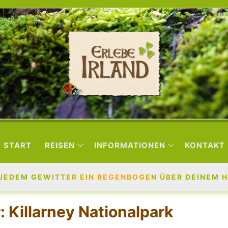
START
REISEN
INFORMATIONEN
KONTAKT
JEDEM GEWITTER EIN REGENBOGEN ÜBER DEINEM H
r:
Killarney Nationalpark