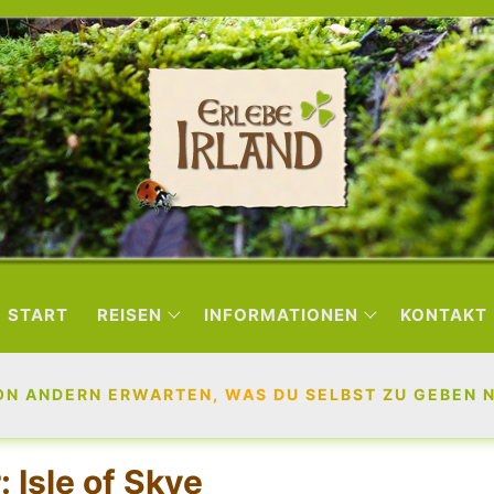
START
REISEN
INFORMATIONEN
KONTAKT
ON ANDERN ERWARTEN, WAS DU SELBST ZU GEBEN NI
r:
Isle of Skye