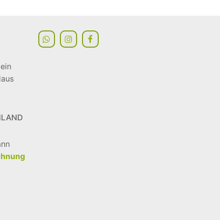
ein
Haus
HLAND
ann
ohnung