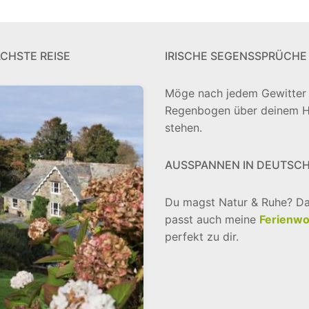
ÄCHSTE REISE
IRISCHE SEGENSSPRÜCHE
Möge nach jedem Gewitter 
Regenbogen über deinem 
stehen.
AUSSPANNEN IN DEUTSC
Du magst Natur & Ruhe? D
passt auch meine
Ferienw
perfekt zu dir.