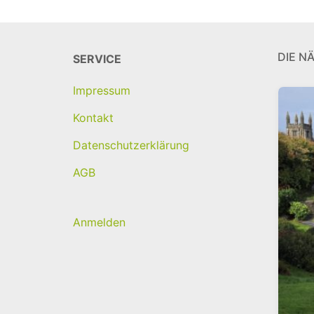
DIE N
SERVICE
Impressum
Kontakt
Datenschutzerklärung
AGB
Anmelden